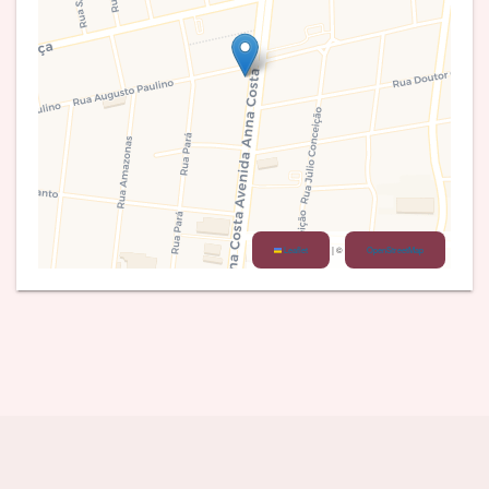
Leaflet
|
©
OpenStreetMap